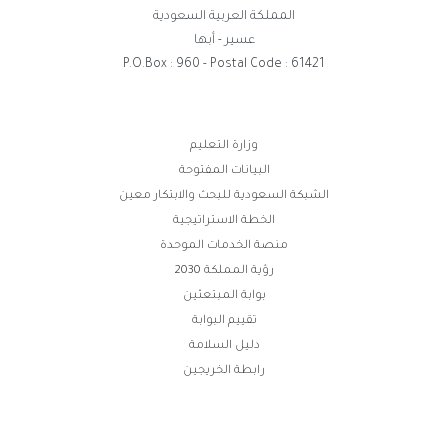
المملكة العربية السعودية
عسير - أبها
P.O.Box : 960 - Postal Code : 61421
روابط
وزارة التعليم
البيانات المفتوحة
الفوتر
الشبكة السعودية للبحث والابتكار معين
الخطة الاستراتيجية
منصة الخدمات الموحدة
رؤية المملكة 2030
بوابة المبتعثين
تقييم البوابة
دليل السلامة
رابطة الخريجين