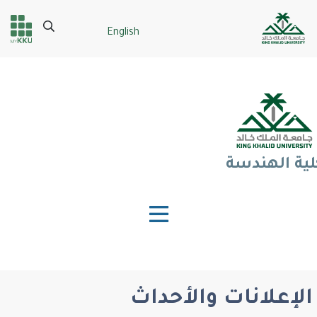
تجاوز
إلى
Search
English
Header
Main Menu
المحتوى
الرئيسي
services
لية الهندسة
الإعلانات والأحداث