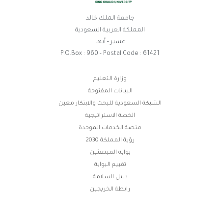
جامعة الملك خالد
المملكة العربية السعودية
عسير - أبها
P.O.Box : 960 - Postal Code : 61421
روابط
وزارة التعليم
البيانات المفتوحة
الفوتر
الشبكة السعودية للبحث والابتكار معين
الخطة الاستراتيجية
منصة الخدمات الموحدة
رؤية المملكة 2030
بوابة المبتعثين
تقييم البوابة
دليل السلامة
رابطة الخريجين