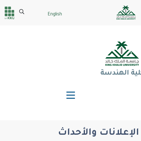
تجاوز
إلى
Search
English
Header
Main Menu
المحتوى
الرئيسي
services
لية الهندسة
الإعلانات والأحداث