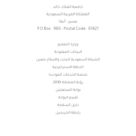
جامعة الملك خالد
المملكة العربية السعودية
عسير - أبها
P.O.Box : 960 - Postal Code : 61421
روابط
وزارة التعليم
البيانات المفتوحة
الفوتر
الشبكة السعودية للبحث والابتكار معين
الخطة الاستراتيجية
منصة الخدمات الموحدة
رؤية المملكة 2030
بوابة المبتعثين
تقييم البوابة
دليل السلامة
رابطة الخريجين