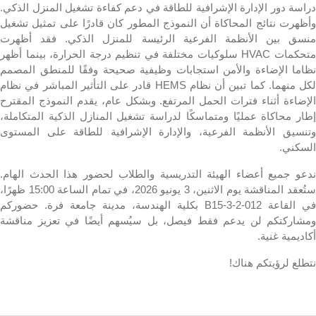
دراسة دور الإدارة الإشرافية للطاقة في دعم كفاءة تشغيل المنزل الذكي.
وأظهرت نتائج المحاكاة أن النموذج المطور كان قادرًا على تمثيل تشغيل
منسق بين الأنظمة الفرعية الرئيسة للمنزل الذكي. فقد أظهرت
تحكمات
HVAC
سلوكيات مختلفة في تنظيم درجة الحرارة، بينما أظهر
نظاما الإضاءة والأمن استجابات وظيفية صحيحة وفقًا للمنطق المصمم
لكل منهما. كما تبين أن نظام
HEMS
قادر على التأثير المباشر في نظام
الإضاءة أثناء فترات الحمل المرتفع. وبشكل عام، يقدم النموذج المقترح
إطار محاكاة عمليًا ومتماسكًا لدراسة تشغيل المنازل الذكية المتكاملة،
وتنسيق الأنظمة الفرعية، والإدارة الإشرافية للطاقة على المستوى
السكني.
ندعو جميع أعضاء الهيئة التدريسية والطلاب لحضور هذا الحدث الهام.
تُعقد المناقشة يوم الاثنين،
3
يونيو 2026، في تمام الساعة 15:00 ظهرًا،
في القاعة
B15-3-2-012
بكلية الهندسة، مدينة جامعة فرة. حضوركم
ومشاركتكم لن يدعم فقط فيصل، بل سيُسهم أيضًا في تعزيز مناقشة
أكاديمية غنية.
نتطلع لرؤيتكم هناك!