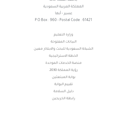
جامعة الملك خالد
المملكة العربية السعودية
عسير - أبها
P.O.Box : 960 - Postal Code : 61421
روابط
وزارة التعليم
البيانات المفتوحة
الفوتر
الشبكة السعودية للبحث والابتكار معين
الخطة الاستراتيجية
منصة الخدمات الموحدة
رؤية المملكة 2030
بوابة المبتعثين
تقييم البوابة
دليل السلامة
رابطة الخريجين