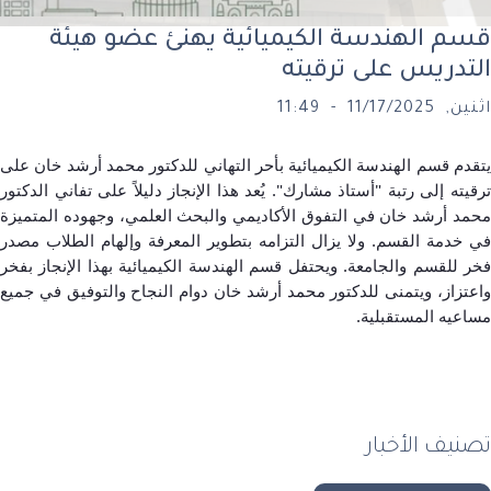
م الهندسة الكيميائية يهنئ عضو هيئة
تدريس على ترقيته
11/17/202 - 11:49
دم قسم الهندسة الكيميائية بأحر التهاني للدكتور محمد أرشد خان على
يته إلى رتبة
"
أستاذ مشارك
".
يُعد هذا الإنجاز دليلاً على تفاني الدكتور
د أرشد خان في التفوق الأكاديمي والبحث العلمي، وجهوده المتميزة
 خدمة القسم
.
ولا يزال التزامه بتطوير المعرفة وإلهام الطلاب مصدر
 للقسم والجامعة
.
ويحتفل قسم الهندسة الكيميائية بهذا الإنجاز بفخر
تزاز، ويتمنى للدكتور محمد أرشد خان دوام النجاح والتوفيق في جميع
عيه المستقبلية
.
نيف الأخبار