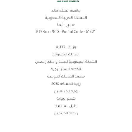
جامعة الملك خالد
المملكة العربية السعودية
عسير - أبها
P.O.Box : 960 - Postal Code : 61421
روابط
وزارة التعليم
البيانات المفتوحة
الفوتر
الشبكة السعودية للبحث والابتكار معين
الخطة الاستراتيجية
منصة الخدمات الموحدة
رؤية المملكة 2030
بوابة المبتعثين
تقييم البوابة
دليل السلامة
رابطة الخريجين