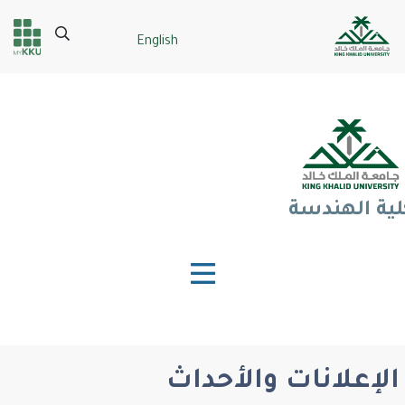
تجاوز
إلى
Search
English
Header
Main Menu
المحتوى
الرئيسي
services
لية الهندسة
الإعلانات والأحداث